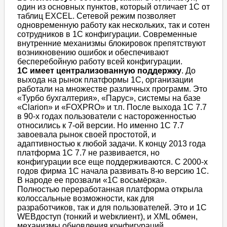
один из основных пунктов, который отличает 1С от
таблиц EXCEL. Сетевой режим позволяет
одновременную работу как нескольких, так и сотен
сотрудников в 1С конфигурации. Современные
внутренние механизмы блокировок препятствуют
возникновению ошибок и обеспечивают
бесперебойную работу всей конфигурации.
1С имеет централизованную поддержку
. До
выхода на рынок платформы 1С, организации
работали на множестве различных программ. Это
«Турбо бухгалтерия», «Парус», системы на базе
«Clarion» и «FOXPRO» и т.п. После выхода 1С 7.7
в 90-х годах пользователи с настороженностью
относились к 7-ой версии. Но именно 1С 7.7
завоевала рынок своей простотой, и
адаптивностью к любой задачи. К концу 2013 года
платформа 1С 7.7 не развивается, но
конфигурации все еще поддерживаются. С 2000-х
годов фирма 1С начала развивать 8-ю версию 1С.
В народе ее прозвали «1С восьмёрка».
Полностью переработанная платформа открыла
колоссальные возможности, как для
разработчиков, так и для пользователей. Это и 1С
WEBдоступ (тонкий и webклиент), и XML обмен,
механизмы обновления конфигураций,