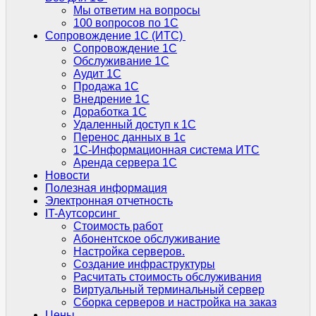
Мы ответим на вопросы
100 вопросов по 1С
Сопровождение 1С (ИТС)
Сопровождение 1С
Обслуживание 1С
Аудит 1С
Продажа 1С
Внедрение 1С
Доработка 1С
Удаленный доступ к 1С
Перенос данных в 1с
1C-Информационная система ИТС
Аренда сервера 1С
Новости
Полезная информация
Электронная отчетность
IT-Аутсорсинг
Стоимость работ
Абонентское обслуживание
Настройка серверов.
Создание инфраструктуры
Расчитать стоимость обслуживания
Виртуальный терминальный сервер
Сборка серверов и настройка на заказ
Цены