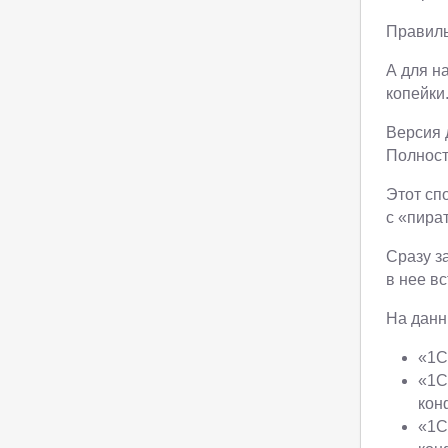
Правил
А для н
копейки
Версия 
Полност
Этот сп
с «пира
Сразу з
в нее в
На данн
«1С
«1С
кон
«1С