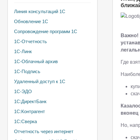
ближай
Линия консультаций 1С
Обновление 1С
Сопровождение программ 1С
Важно!
1С-Отчетность
устанав
легальн
1С-Линк
1С-Облачный архив
Где взя
1С-Подпись
Наиболе
Удаленный доступ к 1С
куп
1С-ЭДО
ска
1С:ДиректБанк
Казалос
1С:Контрагент
вконец 
1С:Сверка
Но, нап
Отчетность через интернет
ска