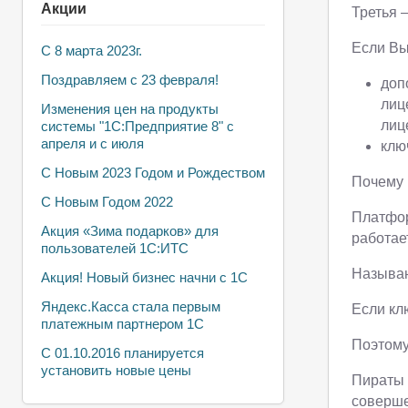
Акции
Третья 
Если Вы
С 8 марта 2023г.
Поздравляем с 23 февраля!
доп
лиц
Изменения цен на продукты
лиц
системы "1С:Предприятие 8" с
апреля и с июля
клю
С Новым 2023 Годом и Рождеством
Почему 
С Новым Годом 2022
Платфор
Акция «Зима подарков» для
работает
пользователей 1С:ИТС
Называю
Акция! Новый бизнес начни с 1С
Яндекс.Касса стала первым
Если кл
платежным партнером 1С
Поэтому
С 01.10.2016 планируется
установить новые цены
Пираты 
соверше