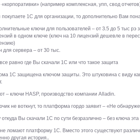
– «корпоративки» (например комплексная, упп, свод отчетов)
 покупаете 1С для организации, то дополнительно Вам пон
олнительные ключи для пользователей – от 3.5 до 5 тыс рэ 
ензий в одном ключе (ключ на 10 лицензий дешевле в перес
ензию)
ч для сервера – от 30 тыс.
все равно где Вы скачали 1С или что такое защита
ма 1С защищена ключом защиты. Это штуковина с виду как
.
т – ключи HASP, производство компании Alladin.
ючик не воткнут, то платформа гордо заявит – «Не обнаруж
 откуда Вы скачали 1С по сути безразлично – без ключа эт
не ломают платформу 1С. Вместо этого существуют различ
нно другая история..