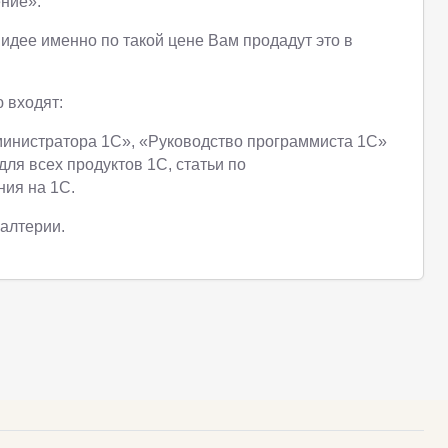
ние».
идее именно по такой цене Вам продадут это в
 входят:
министратора 1С», «Руководство программиста 1С»
для всех продуктов 1С, статьи по
ия на 1С.
галтерии.