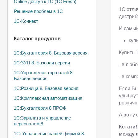
Online доступ к 1С (1С Fresh)
1С отли
Решение проблем в 1С
дистриб
1С-Коннект
И самый
Каталог продуктов
куп
Купить 
1C:Бухгалтерия 8. Базовая версия.
1С:ЗУП 8. Базовая версия
- в люб
1С:Управление торговлей 8.
- в ком
Базовая версия
1C:Розница 8. Базовая версия
Если Вы
улыбнут
1С:Комплексная автоматизация
розничн
1С:Бухгалтерия 8 ПРОФ
А вот у
1С:Зарплата и управление
персоналом 8
Кстати
1С: Управление нашей фирмой 8.
между 