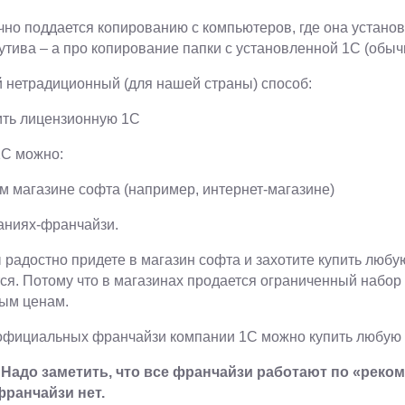
чно поддается копированию с компьютеров, где она установ
утива – а про копирование папки с установленной 1С (обычно
 нетрадиционный (для нашей страны) способ:
ить лицензионную 1С
1С можно:
ом магазине софта (например, интернет-магазине)
паниях-франчайзи.
 радостно придете в магазин софта и захотите купить любу
ся. Потому что в магазинах продается ограниченный набор
ым ценам.
 официальных франчайзи компании 1С можно купить любую к
! Надо заметить, что все франчайзи работают по «рек
франчайзи нет.