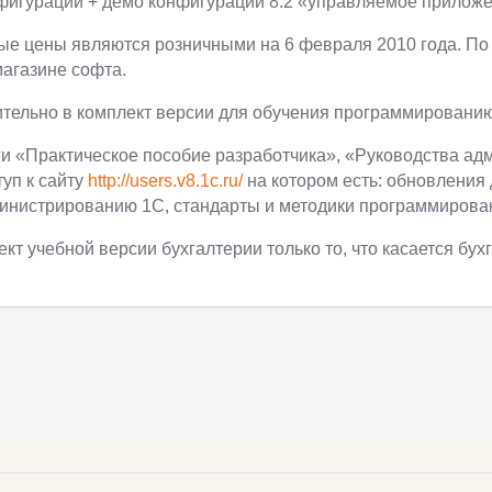
фигурации + демо конфигурации 8.2 «управляемое приложе
ые цены являются розничными на 6 февраля 2010 года. По 
агазине софта.
тельно в комплект версии для обучения программированию
ги «Практическое пособие разработчика», «Руководства ад
туп к сайту
http://users.v8.1c.ru/
на котором есть: обновления 
инистрированию 1С, стандарты и методики программирован
ект учебной версии бухгалтерии только то, что касается бух