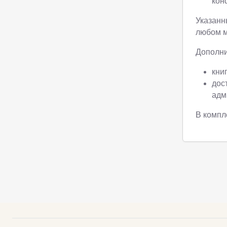
кон
Указанн
любом м
Дополни
кни
дос
адм
В компл