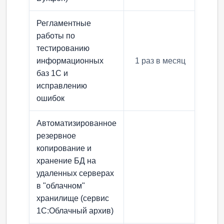
Регламентные
работы по
тестированию
информационных
1 раз в месяц
1 ра
баз 1С и
исправлению
ошибок
Автоматизированное
резервное
копирование и
хранение БД на
удаленных серверах
в "облачном"
хранилище (сервис
1С:Облачный архив)