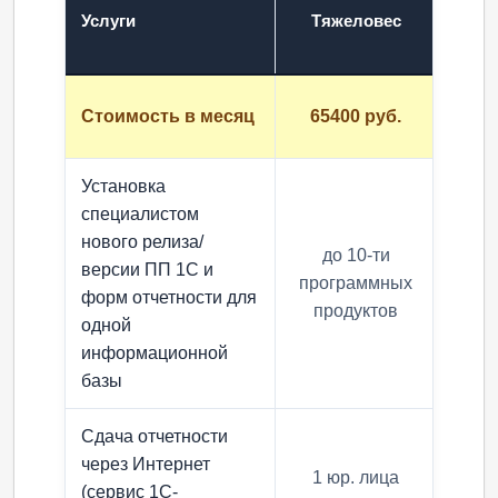
Услуги
Тяжеловес
Сред
Стоимость в месяц
65400 руб.
45
Установка
специалистом
нового релиза/
до 10-ти
д
версии ПП 1С и
программных
про
форм отчетности для
продуктов
пр
одной
информационной
базы
Сдача отчетности
через Интернет
1 юр. лица
1 
(сервис 1С-