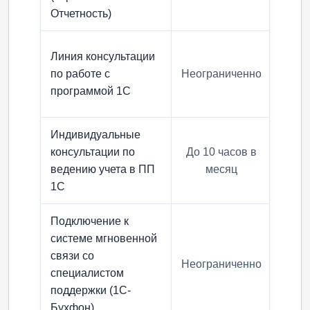
Отчетность)
Линия консультации
по работе с
Неограниченно
Неог
программой 1С
Индивидуальные
консультации по
До 10 часов в
До 
ведению учета в ПП
месяц
1С
Подключение к
системе мгновенной
связи со
Неограниченно
Неог
специалистом
поддержки (1С-
Бухфон)