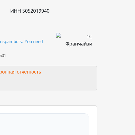
ИНН 5052019940
om spambots. You need
 501
ронная отчетность