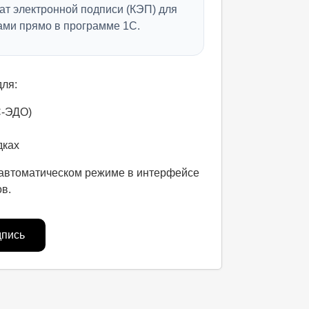
т электронной подписи (КЭП) для
ми прямо в программе 1С.
ля:
С-ЭДО)
дках
уавтоматическом режиме в интерфейсе
в.
дпись