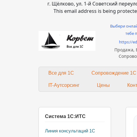
г. Щёлково, ул. 1-й Советский переуло
This email address is being protect
Выбери онлай
тебе 
https://e
Продажа, 
Сопрово
Все для 1С
Сопровождение 1С
IT-Аутсорсинг
Цены
Кон
Система 1С:ИТС
Линия консультаций 1С