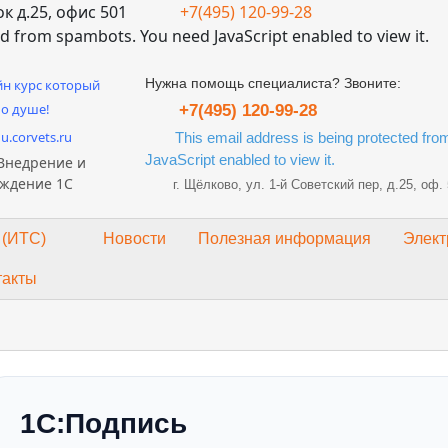
к д.25, офис 501
+7(495) 120-99-28
ed from spambots. You need JavaScript enabled to view it.
Нужна помощь специалиста? Звоните:
н курс который
по душе!
+7(495) 120-99-28
du.corvets.ru
This email address is being protected fr
JavaScript enabled to view it.
Внедрение и
ждение 1С
г. Щёлково, ул. 1-й Советский пер, д.25, оф.
 (ИТС)
Новости
Полезная информация
Элект
такты
1С:Подпись